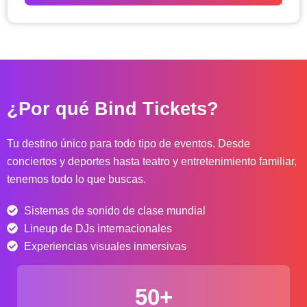
o
d
e
p
r
e
c
¿Por qué Bind Tickets?
i
o
s
Tu destino único para todo tipo de eventos. Desde
:
conciertos y deportes hasta teatro y entretenimiento familiar,
d
tenemos todo lo que buscas.
e
s
Sistemas de sonido de clase mundial
d
e
Lineup de DJs internacionales
$
Experiencias visuales inmersivas
4
0
50+
.