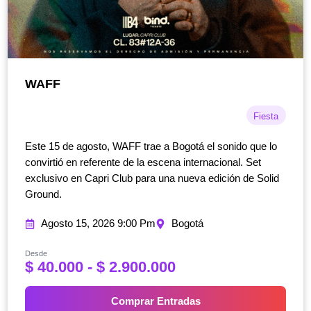
WAFF
Fiesta
Este 15 de agosto, WAFF trae a Bogotá el sonido que lo
convirtió en referente de la escena internacional. Set
exclusivo en Capri Club para una nueva edición de Solid
Ground.
Agosto 15, 2026 9:00 Pm
Bogotá
Desde
R
$
40.000
-
$
2.900.000
a
n
Comprar Entradas
g