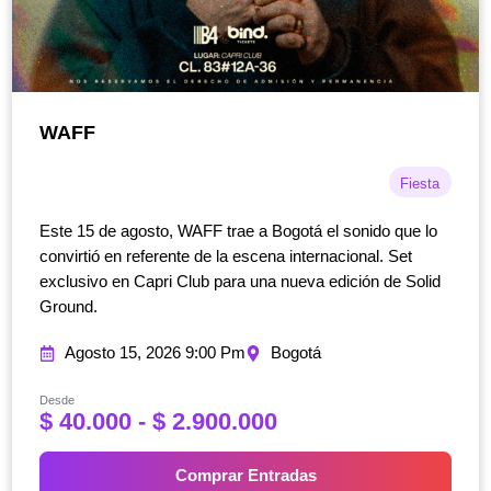
WAFF
Fiesta
Este 15 de agosto, WAFF trae a Bogotá el sonido que lo
convirtió en referente de la escena internacional. Set
exclusivo en Capri Club para una nueva edición de Solid
Ground.
Agosto 15, 2026 9:00 Pm
Bogotá
Desde
R
$
40.000
-
$
2.900.000
a
n
Comprar Entradas
g