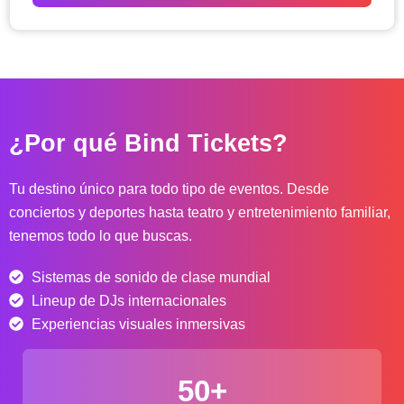
o
d
e
p
r
e
c
¿Por qué Bind Tickets?
i
o
s
Tu destino único para todo tipo de eventos. Desde
:
conciertos y deportes hasta teatro y entretenimiento familiar,
d
tenemos todo lo que buscas.
e
s
Sistemas de sonido de clase mundial
d
e
Lineup de DJs internacionales
$
Experiencias visuales inmersivas
4
0
50+
.