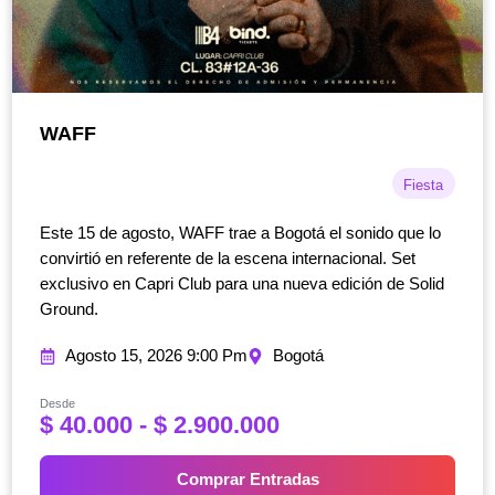
WAFF
Fiesta
Este 15 de agosto, WAFF trae a Bogotá el sonido que lo
convirtió en referente de la escena internacional. Set
exclusivo en Capri Club para una nueva edición de Solid
Ground.
Agosto 15, 2026 9:00 Pm
Bogotá
Desde
R
$
40.000
-
$
2.900.000
a
n
Comprar Entradas
g