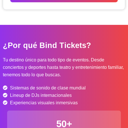
o
d
e
p
r
e
c
¿Por qué Bind Tickets?
i
o
s
Tu destino único para todo tipo de eventos. Desde
:
conciertos y deportes hasta teatro y entretenimiento familiar,
d
tenemos todo lo que buscas.
e
s
Sistemas de sonido de clase mundial
d
e
Lineup de DJs internacionales
$
Experiencias visuales inmersivas
4
0
50+
.