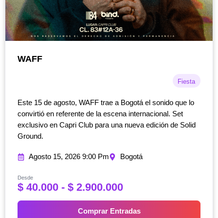
WAFF
Fiesta
Este 15 de agosto, WAFF trae a Bogotá el sonido que lo
convirtió en referente de la escena internacional. Set
exclusivo en Capri Club para una nueva edición de Solid
Ground.
Agosto 15, 2026 9:00 Pm
Bogotá
Desde
R
$
40.000
-
$
2.900.000
a
n
Comprar Entradas
g