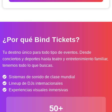
o
d
e
p
r
e
c
¿Por qué Bind Tickets?
i
o
s
Tu destino único para todo tipo de eventos. Desde
:
conciertos y deportes hasta teatro y entretenimiento familiar,
d
tenemos todo lo que buscas.
e
s
Sistemas de sonido de clase mundial
d
e
Lineup de DJs internacionales
$
Experiencias visuales inmersivas
4
0
50+
.