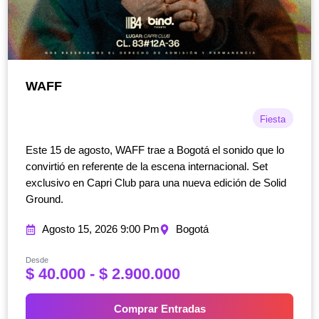
WAFF
Fiesta
Este 15 de agosto, WAFF trae a Bogotá el sonido que lo
convirtió en referente de la escena internacional. Set
exclusivo en Capri Club para una nueva edición de Solid
Ground.
Agosto 15, 2026 9:00 Pm
Bogotá
Desde
R
$
40.000
-
$
2.900.000
a
n
Comprar Entradas
g