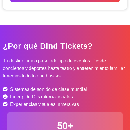
o
d
e
p
r
e
c
¿Por qué Bind Tickets?
i
o
s
Tu destino único para todo tipo de eventos. Desde
:
conciertos y deportes hasta teatro y entretenimiento familiar,
d
tenemos todo lo que buscas.
e
s
Sistemas de sonido de clase mundial
d
e
Lineup de DJs internacionales
$
Experiencias visuales inmersivas
4
0
50+
.