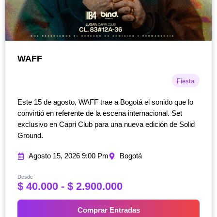
WAFF
Fiesta
Este 15 de agosto, WAFF trae a Bogotá el sonido que lo
convirtió en referente de la escena internacional. Set
exclusivo en Capri Club para una nueva edición de Solid
Ground.
Agosto 15, 2026 9:00 Pm
Bogotá
Desde
R
$
40.000
-
$
2.900.000
a
n
Comprar Entradas
g