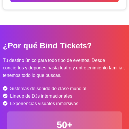
o
d
e
p
r
e
c
¿Por qué Bind Tickets?
i
o
s
Tu destino único para todo tipo de eventos. Desde
:
conciertos y deportes hasta teatro y entretenimiento familiar,
d
tenemos todo lo que buscas.
e
s
Sistemas de sonido de clase mundial
d
e
Lineup de DJs internacionales
$
Experiencias visuales inmersivas
4
0
50+
.