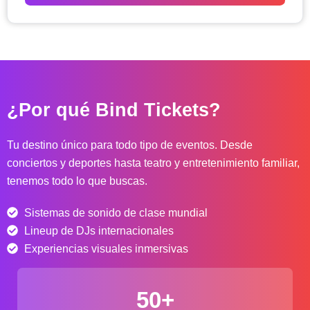
o
d
e
p
r
e
c
¿Por qué Bind Tickets?
i
o
s
Tu destino único para todo tipo de eventos. Desde
:
conciertos y deportes hasta teatro y entretenimiento familiar,
d
tenemos todo lo que buscas.
e
s
Sistemas de sonido de clase mundial
d
e
Lineup de DJs internacionales
$
Experiencias visuales inmersivas
4
0
50+
.