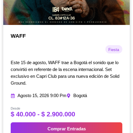
WAFF
Fiesta
Este 15 de agosto, WAFF trae a Bogotá el sonido que lo
convirtió en referente de la escena internacional. Set
exclusivo en Capri Club para una nueva edición de Solid
Ground.
Agosto 15, 2026 9:00 Pm
Bogotá
Desde
R
$
40.000
-
$
2.900.000
a
n
Comprar Entradas
g