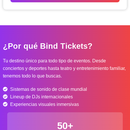
o
d
e
p
r
e
c
¿Por qué Bind Tickets?
i
o
s
Tu destino único para todo tipo de eventos. Desde
:
conciertos y deportes hasta teatro y entretenimiento familiar,
d
tenemos todo lo que buscas.
e
s
Sistemas de sonido de clase mundial
d
e
Lineup de DJs internacionales
$
Experiencias visuales inmersivas
4
0
50+
.