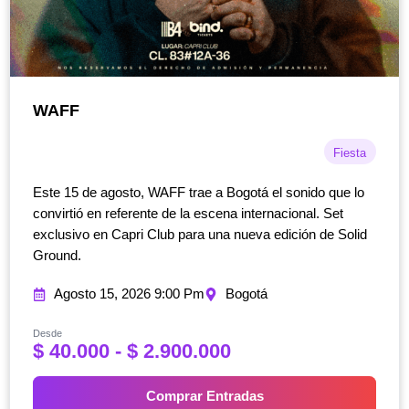
WAFF
Fiesta
Este 15 de agosto, WAFF trae a Bogotá el sonido que lo
convirtió en referente de la escena internacional. Set
exclusivo en Capri Club para una nueva edición de Solid
Ground.
Agosto 15, 2026 9:00 Pm
Bogotá
Desde
R
$
40.000
-
$
2.900.000
a
n
Comprar Entradas
g