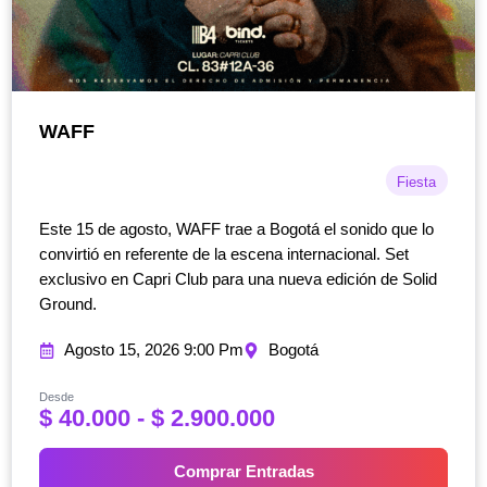
WAFF
Fiesta
Este 15 de agosto, WAFF trae a Bogotá el sonido que lo
convirtió en referente de la escena internacional. Set
exclusivo en Capri Club para una nueva edición de Solid
Ground.
Agosto 15, 2026 9:00 Pm
Bogotá
Desde
R
$
40.000
-
$
2.900.000
a
n
Comprar Entradas
g