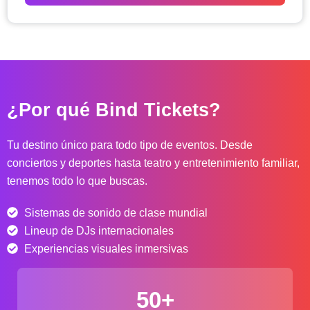
o
d
e
p
r
e
c
¿Por qué Bind Tickets?
i
o
s
Tu destino único para todo tipo de eventos. Desde
:
conciertos y deportes hasta teatro y entretenimiento familiar,
d
tenemos todo lo que buscas.
e
s
Sistemas de sonido de clase mundial
d
e
Lineup de DJs internacionales
$
Experiencias visuales inmersivas
4
0
50+
.