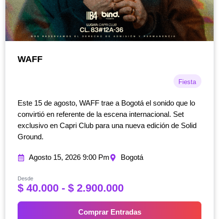
WAFF
Fiesta
Este 15 de agosto, WAFF trae a Bogotá el sonido que lo
convirtió en referente de la escena internacional. Set
exclusivo en Capri Club para una nueva edición de Solid
Ground.
Agosto 15, 2026 9:00 Pm
Bogotá
Desde
R
$
40.000
-
$
2.900.000
a
n
Comprar Entradas
g