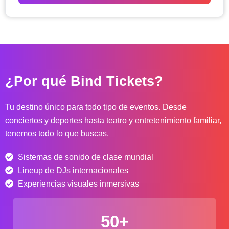
o
d
e
p
r
e
c
¿Por qué Bind Tickets?
i
o
s
Tu destino único para todo tipo de eventos. Desde
:
conciertos y deportes hasta teatro y entretenimiento familiar,
d
tenemos todo lo que buscas.
e
s
Sistemas de sonido de clase mundial
d
e
Lineup de DJs internacionales
$
Experiencias visuales inmersivas
4
0
50+
.