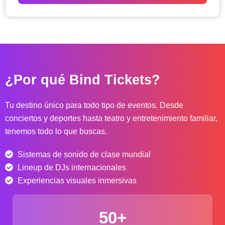
o
d
e
p
r
e
c
¿Por qué Bind Tickets?
i
o
s
Tu destino único para todo tipo de eventos. Desde
:
conciertos y deportes hasta teatro y entretenimiento familiar,
d
tenemos todo lo que buscas.
e
s
Sistemas de sonido de clase mundial
d
e
Lineup de DJs internacionales
$
Experiencias visuales inmersivas
4
0
50+
.