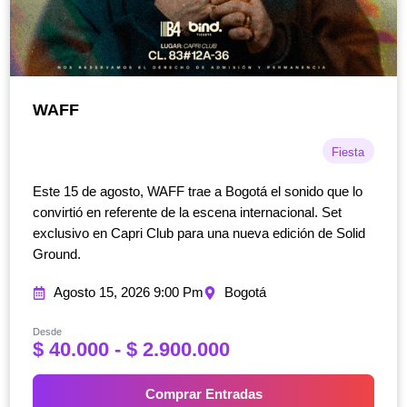
WAFF
Fiesta
Este 15 de agosto, WAFF trae a Bogotá el sonido que lo
convirtió en referente de la escena internacional. Set
exclusivo en Capri Club para una nueva edición de Solid
Ground.
Agosto 15, 2026 9:00 Pm
Bogotá
Desde
R
$
40.000
-
$
2.900.000
a
n
Comprar Entradas
g