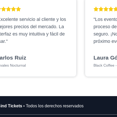
xcelente servicio al cliente y los
"Los evento
ejores precios del mercado. La
proceso d
terfaz es muy intuitiva y fácil de
seguro. ¡N
ar."
próximo ev
arlos Ruiz
Laura G
tvales Nocturnal
Black Coffee - 
ind Tickets
• Todos los derechos reservados