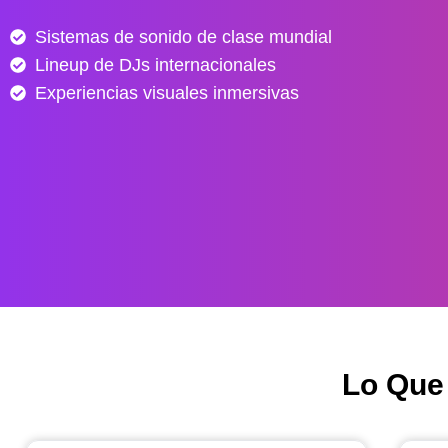
e
Sistemas de sonido de clase mundial
s
Lineup de DJs internacionales
d
e
Experiencias visuales inmersivas
$
4
0
.
0
0
0
h
a
s
Lo Que
t
a
$