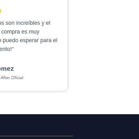
s son increíbles y el
e compra es muy
o puedo esperar para el
ento!"
ómez
After Oficial