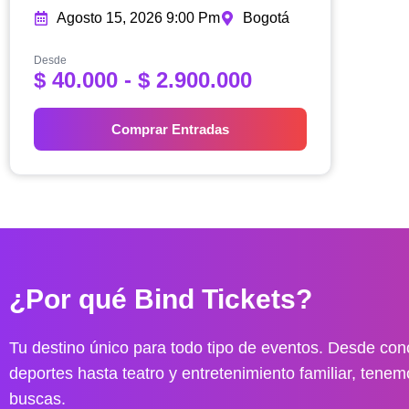
Agosto 15, 2026 9:00 Pm
Bogotá
Desde
R
$
40.000
-
$
2.900.000
a
n
Comprar Entradas
g
o
d
e
p
r
e
¿Por qué Bind Tickets?
c
i
o
Tu destino único para todo tipo de eventos. Desde conc
s
deportes hasta teatro y entretenimiento familiar, tenem
:
buscas.
d