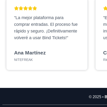
2
.
"La mejor plataforma para
"E
9
0
comprar entradas. El proceso fue
m
0
rápido y seguro. ¡Definitivamente
in
.
volveré a usar Bind Tickets!"
us
0
0
0
Ana Martínez
C
NITEFREAK
Ri
© 2025 •
B