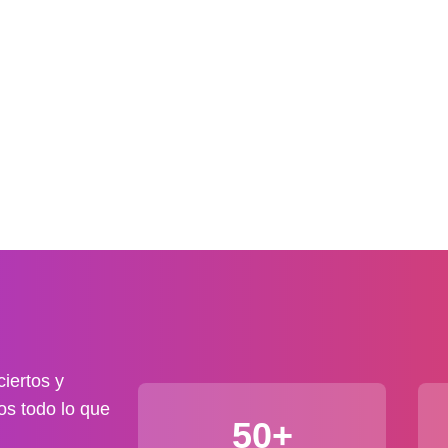
iertos y
os todo lo que
50+