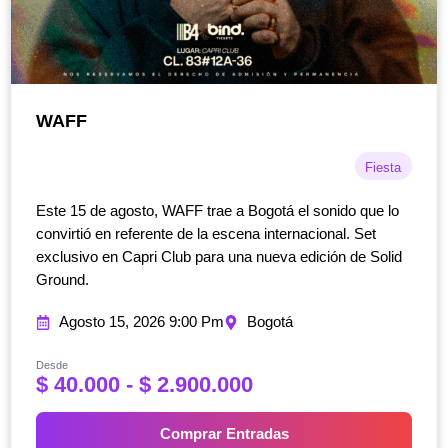
WAFF
Fiesta
Este 15 de agosto, WAFF trae a Bogotá el sonido que lo
convirtió en referente de la escena internacional. Set
exclusivo en Capri Club para una nueva edición de Solid
Ground.
Agosto 15, 2026 9:00 Pm
Bogotá
Desde
R
$
40.000
-
$
2.900.000
a
n
Comprar Entradas
g