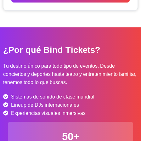
o
d
e
p
r
e
c
¿Por qué Bind Tickets?
i
o
s
Tu destino único para todo tipo de eventos. Desde
:
conciertos y deportes hasta teatro y entretenimiento familiar,
d
tenemos todo lo que buscas.
e
s
Sistemas de sonido de clase mundial
d
e
Lineup de DJs internacionales
$
Experiencias visuales inmersivas
4
0
50+
.