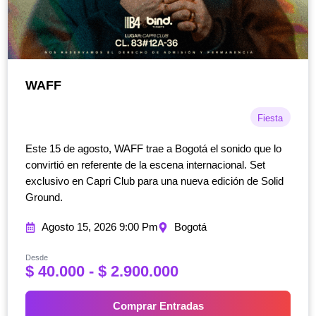
WAFF
Fiesta
Este 15 de agosto, WAFF trae a Bogotá el sonido que lo
convirtió en referente de la escena internacional. Set
exclusivo en Capri Club para una nueva edición de Solid
Ground.
Agosto 15, 2026 9:00 Pm
Bogotá
Desde
R
$
40.000
-
$
2.900.000
a
n
Comprar Entradas
g