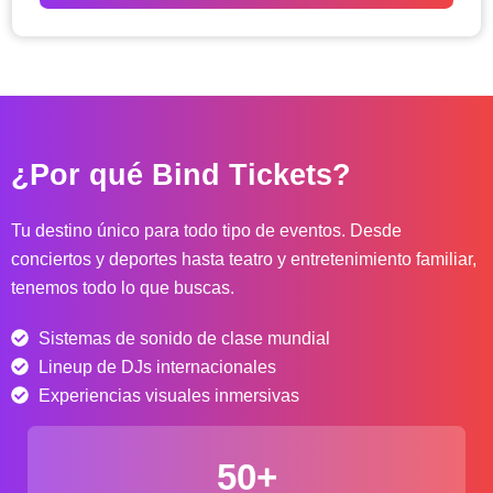
o
d
e
p
r
e
c
¿Por qué Bind Tickets?
i
o
s
Tu destino único para todo tipo de eventos. Desde
:
conciertos y deportes hasta teatro y entretenimiento familiar,
d
tenemos todo lo que buscas.
e
s
Sistemas de sonido de clase mundial
d
e
Lineup de DJs internacionales
$
Experiencias visuales inmersivas
4
0
50+
.